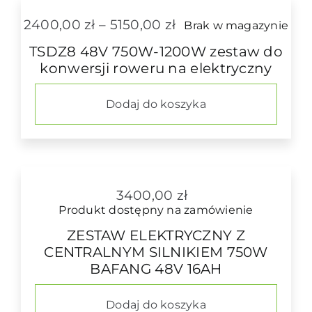
Zakres
2400,00
zł
–
5150,00
zł
Brak w magazynie
cen:
TSDZ8 48V 750W-1200W zestaw do
od
konwersji roweru na elektryczny
2400,00 zł
do
5150,00 zł
Dodaj do koszyka
3400,00
zł
Produkt dostępny na zamówienie
ZESTAW ELEKTRYCZNY Z
CENTRALNYM SILNIKIEM 750W
BAFANG 48V 16AH
Dodaj do koszyka