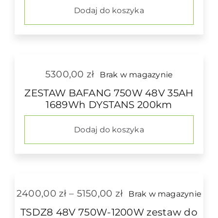
Dodaj do koszyka
5300,00
zł
Brak w magazynie
ZESTAW BAFANG 750W 48V 35AH
1689Wh DYSTANS 200km
Dodaj do koszyka
Zakres
2400,00
zł
–
5150,00
zł
Brak w magazynie
cen:
TSDZ8 48V 750W-1200W zestaw do
od