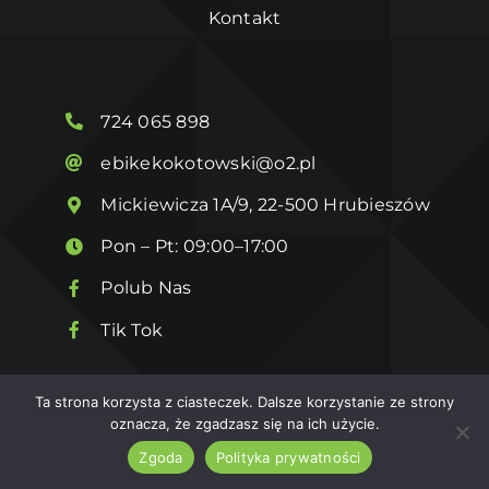
Kontakt
724 065 898
ebikekokotowski@o2.pl
Mickiewicza 1A/9, 22-500 Hrubieszów
Pon – Pt: 09:00–17:00
Polub Nas
Tik Tok
Ta strona korzysta z ciasteczek. Dalsze korzystanie ze strony
© 2026
eBike Kokotowski
Wykonanie
Kuba Art
oznacza, że zgadzasz się na ich użycie.
Zgoda
Polityka prywatności