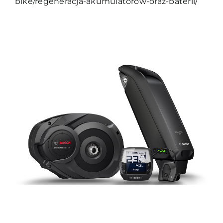
bike/regeneracja-akumulatorow-oraz-baterii/