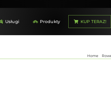
Usługi
Produkty
KUP TERAZ!
akumulatorow-serwis-e-bike/regeneracja-baterii/:
Home
Rowe