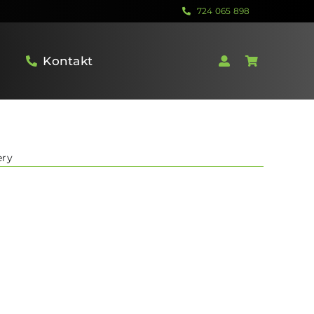
724 065 898
Kontakt
ry
VICTRIP T5