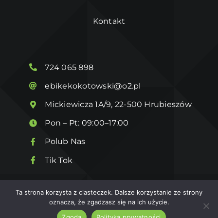
Kontakt
724 065 898
ebikekokotowski@o2.pl
Mickiewicza 1A/9, 22-500 Hrubieszów
Pon – Pt: 09:00–17:00
Polub Nas
Tik Tok
Ta strona korzysta z ciasteczek. Dalsze korzystanie ze strony
© 2026
eBike Kokotowski
Wykonanie
Kuba Art
oznacza, że zgadzasz się na ich użycie.
Zgoda
Polityka prywatności