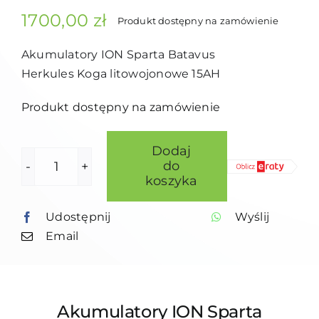
1700,00
zł
Produkt dostępny na zamówienie
Akumulatory ION Sparta Batavus
Herkules Koga litowojonowe 15AH
Produkt dostępny na zamówienie
Dodaj
do
ilość
koszyka
AKUMULATOR
Udostępnij
Wyślij
15
Email
AH
Akumulatory ION Sparta