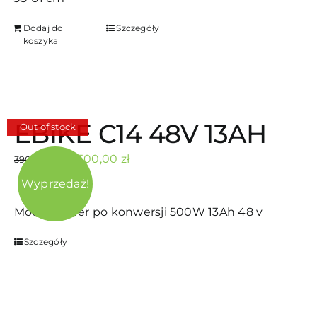
Dodaj do
Szczegóły
koszyka
EBIKE C14 48V 13AH
Out of stock
Pierwotna
Aktualna
3500,00
zł
3900,00
zł
cena
cena
Wyprzedaż!
wynosiła:
wynosi:
Mocny rower po konwersji 500W 13Ah 48 v
3900,00 zł.
3500,00 zł.
Szczegóły